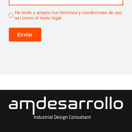
He leído y acepto los
términos y condiciones
de uso
así como el texto legal.
Enviar