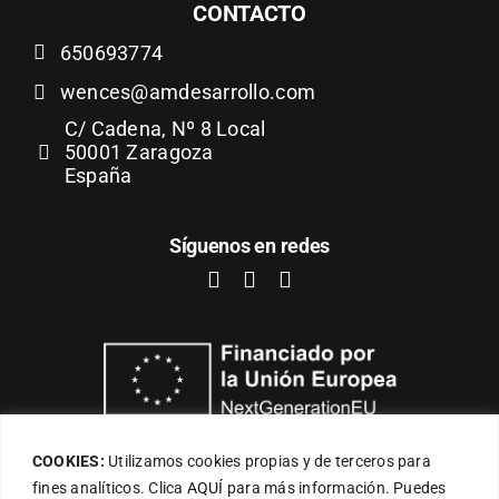
CONTACTO
650693774
wences@amdesarrollo.com
C/ Cadena, Nº 8 Local
50001 Zaragoza
España
Síguenos en redes
COOKIES:
Utilizamos cookies propias y de terceros para
fines analíticos. Clica
AQUÍ
para más información. Puedes